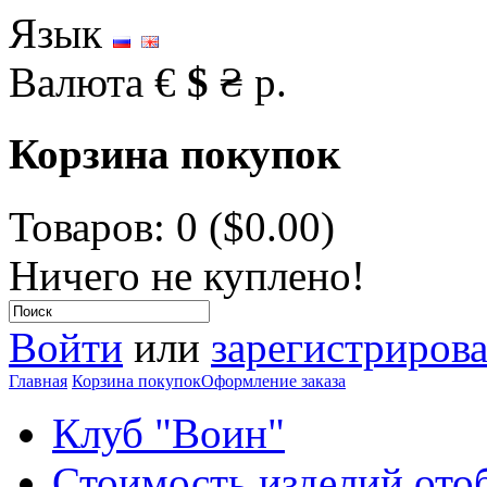
Язык
Валюта
€
$
₴
р.
Корзина покупок
Товаров: 0 ($0.00)
Ничего не куплено!
Войти
или
зарегистрирова
Главная
Корзина покупок
Оформление заказа
Клуб "Воин"
Стоимость изделий ото