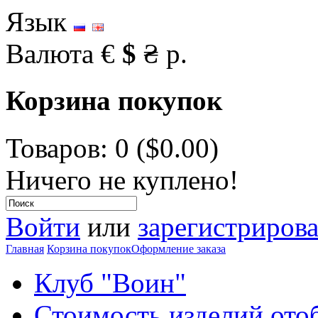
Язык
Валюта
€
$
₴
р.
Корзина покупок
Товаров: 0 ($0.00)
Ничего не куплено!
Войти
или
зарегистрирова
Главная
Корзина покупок
Оформление заказа
Клуб "Воин"
Стоимость изделий ото