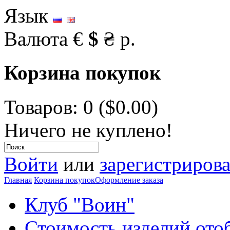
Язык
Валюта
€
$
₴
р.
Корзина покупок
Товаров: 0 ($0.00)
Ничего не куплено!
Войти
или
зарегистрирова
Главная
Корзина покупок
Оформление заказа
Клуб "Воин"
Стоимость изделий ото