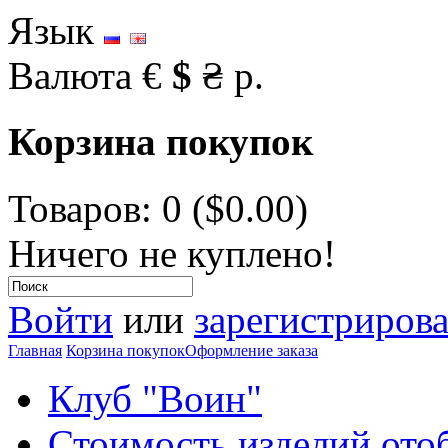
Язык
Валюта
€
$
₴
р.
Корзина покупок
Товаров: 0 ($0.00)
Ничего не куплено!
Войти
или
зарегистрирова
Главная
Корзина покупок
Оформление заказа
Клуб "Воин"
Стоимость изделий ото