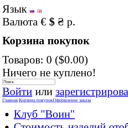
Язык
Валюта
€
$
₴
р.
Корзина покупок
Товаров: 0 ($0.00)
Ничего не куплено!
Войти
или
зарегистрирова
Главная
Корзина покупок
Оформление заказа
Клуб "Воин"
Стоимость изделий ото