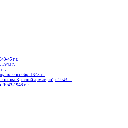
45 г.г..
1943 г.
.г.
огоны обр. 1943 г..
става Красной армии, обр. 1943 г..
1943-1946 г.г.