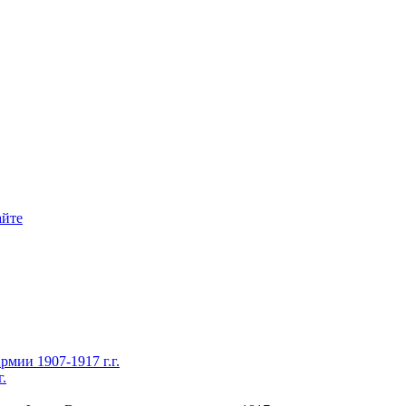
айте
ии 1907-1917 г.г.
.