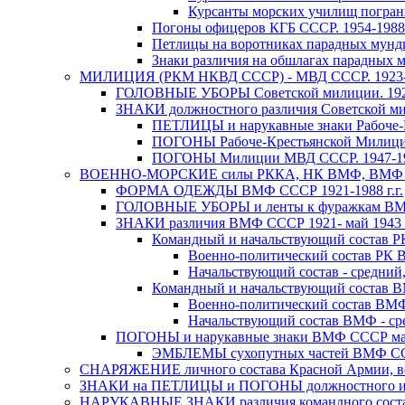
Курсанты морских училищ погран
Погоны офицеров КГБ СССР. 1954-1988 г
Петлицы на воротниках парадных мунд
Знаки различия на обшлагах парадны
МИЛИЦИЯ (РКМ НКВД СССР) - МВД СССР. 1923-19
ГОЛОВНЫЕ УБОРЫ Советской милиции. 1923-
ЗНАКИ должностного различия Советской мил
ПЕТЛИЦЫ и нарукавные знаки Рабоче-Кр
ПОГОНЫ Рабоче-Крестьянской Милиции,
ПОГОНЫ Милиции МВД СССР. 1947-196
ВОЕННО-МОРСКИЕ силы РККА, НК ВМФ, ВМФ ССС
ФОРМА ОДЕЖДЫ ВМФ СССР 1921-1988 г.г.
ГОЛОВНЫЕ УБОРЫ и ленты к фуражкам ВМФ 
ЗНАКИ различия ВМФ СССР 1921- май 1943 г
Командный и начальствующий состав Р
Военно-политический состав РК В
Начальствующий состав - средний
Командный и начальствующий состав В
Военно-политический состав ВМФ
Начальствующий состав ВМФ - сре
ПОГОНЫ и нарукавные знаки ВМФ СССР май 
ЭМБЛЕМЫ сухопутных частей ВМФ СССР
СНАРЯЖЕНИЕ личного состава Красной Армии, во
ЗНАКИ на ПЕТЛИЦЫ и ПОГОНЫ должностного и воин
НАРУКАВНЫЕ ЗНАКИ различия командного состава