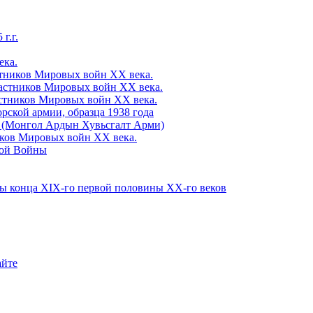
г.г.
ка.
ников Мировых войн ХХ века.
стников Мировых войн ХХ века.
тников Мировых войн ХХ века.
рской армии, образца 1938 года
 (Монгол Ардын Хувьсгалт Арми)
ов Мировых войн ХХ века.
вой Войны
конца ХІХ-го первой половины ХХ-го веков
айте