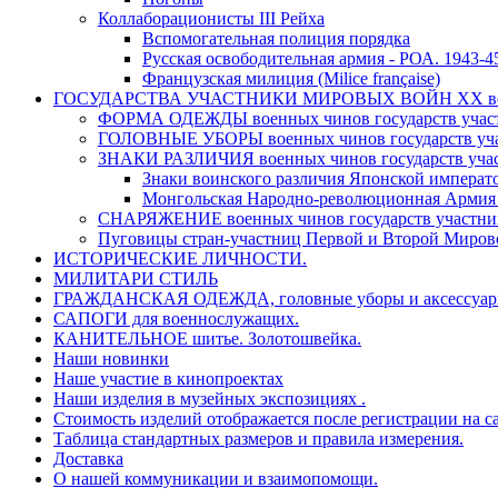
Коллаборационисты ІІІ Рейха
Вспомогательная полиция порядка
Русская освободительная армия - РОА. 1943-45 
Французская милиция (Milice française)
ГОСУДАРСТВА УЧАСТНИКИ МИРОВЫХ ВОЙН ХХ ве
ФОРМА ОДЕЖДЫ военных чинов государств участ
ГОЛОВНЫЕ УБОРЫ военных чинов государств уча
ЗНАКИ РАЗЛИЧИЯ военных чинов государств учас
Знаки воинского различия Японской императо
Монгольская Народно-революционная Армия
СНАРЯЖЕНИЕ военных чинов государств участник
Пуговицы стран-участниц Первой и Второй Миро
ИСТОРИЧЕСКИЕ ЛИЧНОСТИ.
МИЛИТАРИ СТИЛЬ
ГРАЖДАНСКАЯ ОДЕЖДА, головные уборы и аксессуары 
САПОГИ для военнослужащих.
КАНИТЕЛЬНОЕ шитье. Золотошвейка.
Наши новинки
Наше участие в кинопроектах
Наши изделия в музейных экспозициях .
Стоимость изделий отображается после регистрации на с
Таблица стандартных размеров и правила измерения.
Доставка
О нашей коммуникации и взаимопомощи.