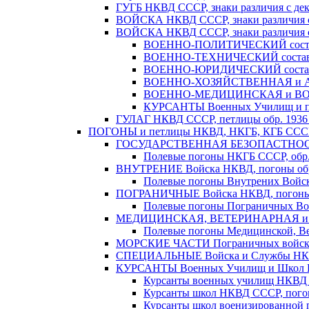
ГУГБ НКВД СССР, знаки различия с дека
ВОЙСКА НКВД СССР, знаки различия с 
ВОЙСКА НКВД СССР, знаки различия с 
ВОЕННО-ПОЛИТИЧЕСКИЙ состав Во
ВОЕННО-ТЕХНИЧЕСКИЙ состав во
ВОЕННО-ЮРИДИЧЕСКИЙ состав во
ВОЕННО-ХОЗЯЙСТВЕННАЯ и АДМИ
ВОЕННО-МЕДИЦИНСКАЯ и ВОЕНН
КУРСАНТЫ Военных Училищ и пол
ГУЛАГ НКВД СССР, петлицы обр. 1936 -
ПОГОНЫ и петлицы НКВД, НКГБ, КГБ СССР. 
ГОСУДАРСТВЕННАЯ БЕЗОПАСТНОСТЬ Н
Полевые погоны НКГБ СССР, обр. 
ВНУТРЕНИЕ Войска НКВД, погоны обр.
Полевые погоны Внутрених Войск
ПОГРАНИЧНЫЕ Войска НКВД, погоны 
Полевые погоны Пограничных Вой
МЕДИЦИНСКАЯ, ВЕТЕРИНАРНАЯ и ВО
Полевые погоны Медицинской, Ве
МОРСКИЕ ЧАСТИ Пограничных войск Н
СПЕЦИАЛЬНЫЕ Войска и Службы НКВД 
КУРСАНТЫ Военных Училищ и Школ НК
Курсанты военных училищ НКВД С
Курсанты школ НКВД СССР, погоны
Курсанты школ военизированной 