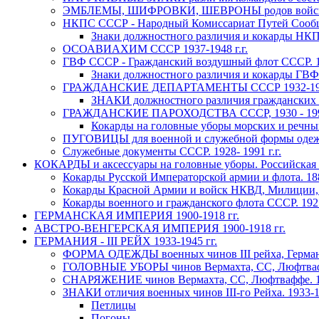
ЭМБЛЕМЫ, ШИФРОВКИ, ШЕВРОНЫ родов войск и сл
НКПС СССР - Народный Комиссариат Путей Сообще
Знаки должностного различия и кокарды НКПС
ОСОАВИАХИМ СССР 1937-1948 г.г.
ГВФ СССР - Гражданский воздушный флот СССР. 19
Знаки должностного различия и кокарды ГВФ 
ГРАЖДАНСКИЕ ДЕПАРТАМЕНТЫ СССР 1932-196
ЗНАКИ должностного различия гражданских в
ГРАЖДАНСКИЕ ПАРОХОДСТВА СССР, 1930 - 1990
Кокарды на головные уборы морских и речных
ПУГОВИЦЫ для военной и служебной формы одежды
Служебные документы СССР. 1928- 1991 г.г.
КОКАРДЫ и аксессуары на головные уборы. Российская И
Кокарды Русской Императорской армии и флота. 1880
Кокарды Красной Армии и войск НКВД, Милиции, С
Кокарды военного и гражданского флота СССР. 1921-
ГЕРМАНСКАЯ ИМПЕРИЯ 1900-1918 гг.
АВСТРО-ВЕНГЕРСКАЯ ИМПЕРИЯ 1900-1918 гг.
ГЕРМАНИЯ - III РЕЙХ 1933-1945 гг.
ФОРМА ОДЕЖДЫ военных чинов III рейха, Германия
ГОЛОВНЫЕ УБОРЫ чинов Вермахта, СС, Люфтваффе
СНАРЯЖЕНИЕ чинов Вермахта, СС, Люфтваффе. 193
ЗНАКИ отличия военных чинов III-го Рейха. 1933-19
Петлицы
Погоны