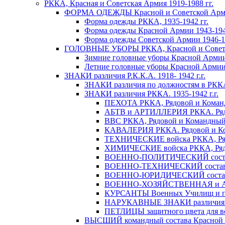
РККА, Красная и Советская Армия 1919-1988 гг.
ФОРМА ОДЕЖДЫ Красной и Советской Армии 
Форма одежды РККА, 1935-1942 гг.
Форма одежды Красной Армии 1943-1945
Форма одежды Советской Армии 1946-19
ГОЛОВНЫЕ УБОРЫ РККА, Красной и Советско
Зимние головные уборы Красной Армии 
Летние головные уборы Красной Армии
ЗНАКИ различия Р.К.К.А. 1918- 1942 г.г.
ЗНАКИ различия по должностям в РККА 
ЗНАКИ различия РККА. 1935-1942 г.г.
ПЕХОТА РККА, Рядовой и Командны
АБТВ и АРТИЛЛЕРИЯ РККА. Рядово
ВВС РККА, Рядовой и Командный со
КАВАЛЕРИЯ РККА. Рядовой и Коман
ТЕХНИЧЕСКИЕ войска РККА, Рядово
ХИМИЧЕСКИЕ войска РККА, Рядовой
ВОЕННО-ПОЛИТИЧЕСКИЙ состав РК
ВОЕННО-ТЕХНИЧЕСКИЙ состав РК
ВОЕННО-ЮРИДИЧЕСКИЙ состав РК
ВОЕННО-ХОЗЯЙСТВЕННАЯ и АДМ
КУРСАНТЫ Военных Училищ и полк
НАРУКАВНЫЕ ЗНАКИ различия кома
ПЕТЛИЦЫ защитного цвета для все
ВЫСШИЙ командный состава Красной Ар