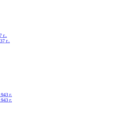
г..
 г..
43 г.
943 г.