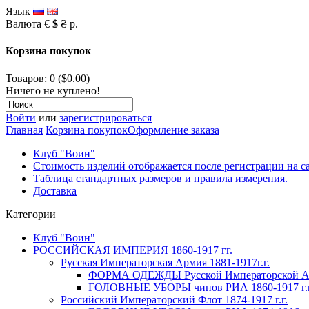
Язык
Валюта
€
$
₴
р.
Корзина покупок
Товаров: 0 ($0.00)
Ничего не куплено!
Войти
или
зарегистрироваться
Главная
Корзина покупок
Оформление заказа
Клуб "Воин"
Стоимость изделий отображается после регистрации на с
Таблица стандартных размеров и правила измерения.
Доставка
Категории
Клуб "Воин"
РОССИЙСКАЯ ИМПЕРИЯ 1860-1917 гг.
Русская Императорская Армия 1881-1917г.г.
ФОРМА ОДЕЖДЫ Русской Императорской Арм
ГОЛОВНЫЕ УБОРЫ чинов РИА 1860-1917 г.г
Российский Императорский Флот 1874-1917 г.г.