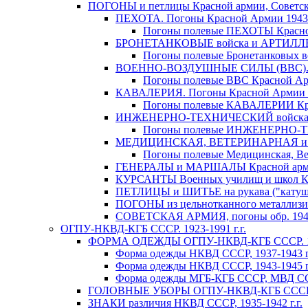
ПОГОНЫ и петлицы Красной армии, Советско
ПЕХОТА. Погоны Красной Армии 1943- 1
Погоны полевые ПЕХОТЫ Красной 
БРОНЕТАНКОВЫЕ войска и АРТИЛЛЕРИЯ
Погоны полевые Бронетанковых во
ВОЕННО-ВОЗДУШНЫЕ СИЛЫ (ВВС). Пог
Погоны полевые ВВС Красной Арм
КАВАЛЕРИЯ. Погоны Красной Армии 194
Погоны полевые КАВАЛЕРИИ Крас
ИНЖЕНЕРНО-ТЕХНИЧЕСКИЙ войска. Пог
Погоны полевые ИНЖЕНЕРНО-ТЕХ
МЕДИЦИНСКАЯ, ВЕТЕРИНАРНАЯ и ВОЕ
Погоны полевые Медицинская, Вет
ГЕНЕРАЛЫ и МАРШАЛЫ Красной армии и 
КУРСАНТЫ Военных училищ и школ Кр
ПЕТЛИЦЫ и ШИТЬЕ на рукава ("катушки"
ПОГОНЫ из цельнотканного металлизиро
СОВЕТСКАЯ АРМИЯ, погоны обр. 1946-
ОГПУ-НКВД-КГБ СССР. 1923-1991 г.г.
ФОРМА ОДЕЖДЫ ОГПУ-НКВД-КГБ СССР. 192
Форма одежды НКВД СССР, 1937-1943 г
Форма одежды НКВД СССР, 1943-1945 г
Форма одежды МГБ-КГБ СССР, МВД ССС
ГОЛОВНЫЕ УБОРЫ ОГПУ-НКВД-КГБ СССР 1
ЗНАКИ различия НКВД СССР, 1935-1942 г.г.