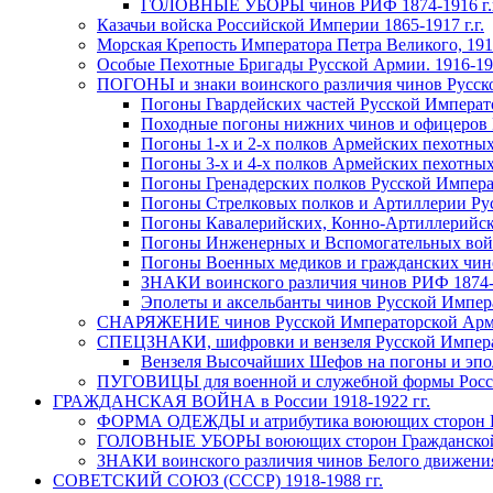
ГОЛОВНЫЕ УБОРЫ чинов РИФ 1874-1916 г.г. и
Казачьи войска Российской Империи 1865-1917 г.г.
Морская Крепость Императора Петра Великого, 1913
Особые Пехотные Бригады Русской Армии. 1916-191
ПОГОНЫ и знаки воинского различия чинов Русской
Погоны Гвардейских частей Русской Императо
Походные погоны нижних чинов и офицеров Р
Погоны 1-х и 2-х полков Армейских пехотных
Погоны 3-х и 4-х полков Армейских пехотных
Погоны Гренадерских полков Русской Императ
Погоны Стрелковых полков и Артиллерии Русс
Погоны Кавалерийских, Конно-Артиллерийских
Погоны Инженерных и Вспомогательных войск
Погоны Военных медиков и гражданских чино
ЗНАКИ воинского различия чинов РИФ 1874-19
Эполеты и аксельбанты чинов Русской Импе
СНАРЯЖЕНИЕ чинов Русской Императорской Армии 
СПЕЦЗНАКИ, шифровки и вензеля Русской Императо
Вензеля Высочайших Шефов на погоны и эпо
ПУГОВИЦЫ для военной и служебной формы Россий
ГРАЖДАНСКАЯ ВОЙНА в России 1918-1922 гг.
ФОРМА ОДЕЖДЫ и атрибутика воюющих сторон Граж
ГОЛОВНЫЕ УБОРЫ воюющих сторон Гражданской во
ЗНАКИ воинского различия чинов Белого движения. 
СОВЕТСКИЙ СОЮЗ (СССР) 1918-1988 гг.