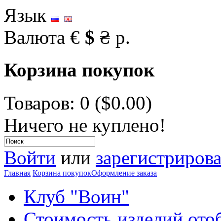
Язык
Валюта
€
$
₴
р.
Корзина покупок
Товаров: 0 ($0.00)
Ничего не куплено!
Войти
или
зарегистрирова
Главная
Корзина покупок
Оформление заказа
Клуб "Воин"
Стоимость изделий ото