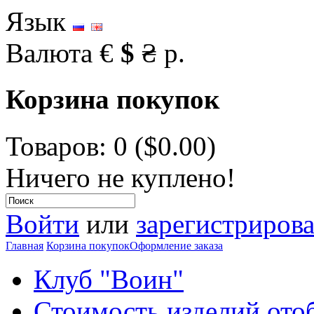
Язык
Валюта
€
$
₴
р.
Корзина покупок
Товаров: 0 ($0.00)
Ничего не куплено!
Войти
или
зарегистрирова
Главная
Корзина покупок
Оформление заказа
Клуб "Воин"
Стоимость изделий ото