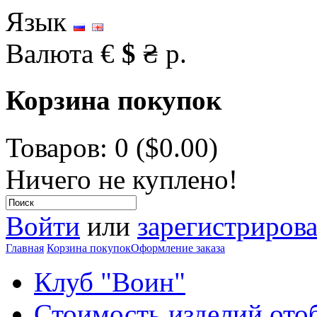
Язык
Валюта
€
$
₴
р.
Корзина покупок
Товаров: 0 ($0.00)
Ничего не куплено!
Войти
или
зарегистрирова
Главная
Корзина покупок
Оформление заказа
Клуб "Воин"
Стоимость изделий ото