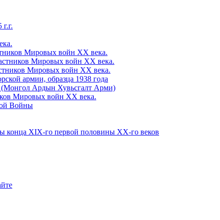
г.г.
ка.
ников Мировых войн ХХ века.
стников Мировых войн ХХ века.
тников Мировых войн ХХ века.
рской армии, образца 1938 года
 (Монгол Ардын Хувьсгалт Арми)
ов Мировых войн ХХ века.
вой Войны
конца ХІХ-го первой половины ХХ-го веков
айте