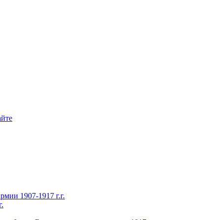
айте
ии 1907-1917 г.г.
.