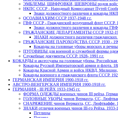
ЭМБЛЕМЫ, ШИФРОВКИ, ШЕВРОНЫ родов войск и сл
НКПС СССР - Народный Комиссариат Путей Сообще
Знаки должностного различия и кокарды НКПС
ОСОАВИАХИМ СССР 1937-1948 г.г.
ГВФ СССР - Гражданский воздушный флот СССР. 19
Знаки должностного различия и кокарды ГВФ 
ГРАЖДАНСКИЕ ДЕПАРТАМЕНТЫ СССР 1932-196
ЗНАКИ должностного различия гражданских в
ГРАЖДАНСКИЕ ПАРОХОДСТВА СССР, 1930 - 1990
Кокарды на головные уборы морских и речных
ПУГОВИЦЫ для военной и служебной формы одежды
Служебные документы СССР. 1928- 1991 г.г.
КОКАРДЫ и аксессуары на головные уборы. Российская И
Кокарды Русской Императорской армии и флота. 1880
Кокарды Красной Армии и войск НКВД, Милиции, С
Кокарды военного и гражданского флота СССР. 1921-
ГЕРМАНСКАЯ ИМПЕРИЯ 1900-1918 гг.
АВСТРО-ВЕНГЕРСКАЯ ИМПЕРИЯ 1900-1918 гг.
ГЕРМАНИЯ - III РЕЙХ 1933-1945 гг.
ФОРМА ОДЕЖДЫ военных чинов III рейха, Германия
ГОЛОВНЫЕ УБОРЫ чинов Вермахта, СС, Люфтваффе
СНАРЯЖЕНИЕ чинов Вермахта, СС, Люфтваффе. 193
ЗНАКИ отличия военных чинов III-го Рейха. 1933-19
Петлицы
Погоны