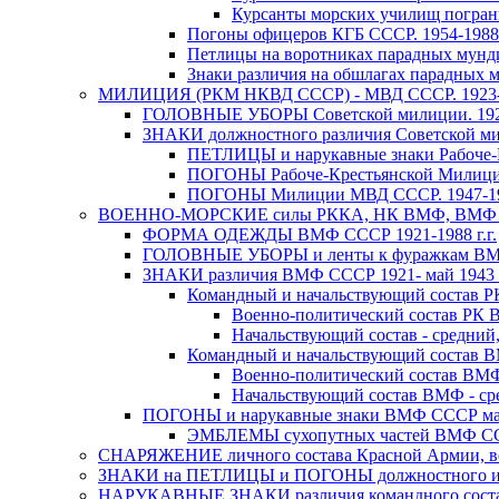
Курсанты морских училищ погран
Погоны офицеров КГБ СССР. 1954-1988 г
Петлицы на воротниках парадных мунд
Знаки различия на обшлагах парадны
МИЛИЦИЯ (РКМ НКВД СССР) - МВД СССР. 1923-19
ГОЛОВНЫЕ УБОРЫ Советской милиции. 1923-
ЗНАКИ должностного различия Советской мил
ПЕТЛИЦЫ и нарукавные знаки Рабоче-Кр
ПОГОНЫ Рабоче-Крестьянской Милиции,
ПОГОНЫ Милиции МВД СССР. 1947-196
ВОЕННО-МОРСКИЕ силы РККА, НК ВМФ, ВМФ ССС
ФОРМА ОДЕЖДЫ ВМФ СССР 1921-1988 г.г.
ГОЛОВНЫЕ УБОРЫ и ленты к фуражкам ВМФ 
ЗНАКИ различия ВМФ СССР 1921- май 1943 г
Командный и начальствующий состав Р
Военно-политический состав РК В
Начальствующий состав - средний
Командный и начальствующий состав В
Военно-политический состав ВМФ
Начальствующий состав ВМФ - сре
ПОГОНЫ и нарукавные знаки ВМФ СССР май 
ЭМБЛЕМЫ сухопутных частей ВМФ СССР
СНАРЯЖЕНИЕ личного состава Красной Армии, во
ЗНАКИ на ПЕТЛИЦЫ и ПОГОНЫ должностного и воин
НАРУКАВНЫЕ ЗНАКИ различия командного состава