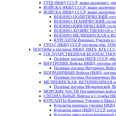
ГУГБ НКВД СССР, знаки различия с дека
ВОЙСКА НКВД СССР, знаки различия с 
ВОЙСКА НКВД СССР, знаки различия с 
ВОЕННО-ПОЛИТИЧЕСКИЙ состав Во
ВОЕННО-ТЕХНИЧЕСКИЙ состав во
ВОЕННО-ЮРИДИЧЕСКИЙ состав во
ВОЕННО-ХОЗЯЙСТВЕННАЯ и АДМИ
ВОЕННО-МЕДИЦИНСКАЯ и ВОЕНН
КУРСАНТЫ Военных Училищ и пол
ГУЛАГ НКВД СССР, петлицы обр. 1936 -
ПОГОНЫ и петлицы НКВД, НКГБ, КГБ СССР. 
ГОСУДАРСТВЕННАЯ БЕЗОПАСТНОСТЬ Н
Полевые погоны НКГБ СССР, обр. 
ВНУТРЕНИЕ Войска НКВД, погоны обр.
Полевые погоны Внутрених Войск
ПОГРАНИЧНЫЕ Войска НКВД, погоны 
Полевые погоны Пограничных Вой
МЕДИЦИНСКАЯ, ВЕТЕРИНАРНАЯ и ВО
Полевые погоны Медицинской, Ве
МОРСКИЕ ЧАСТИ Пограничных войск Н
СПЕЦИАЛЬНЫЕ Войска и Службы НКВД 
КУРСАНТЫ Военных Училищ и Школ НК
Курсанты военных училищ НКВД С
Курсанты школ НКВД СССР, погоны
Курсанты школ военизированной 