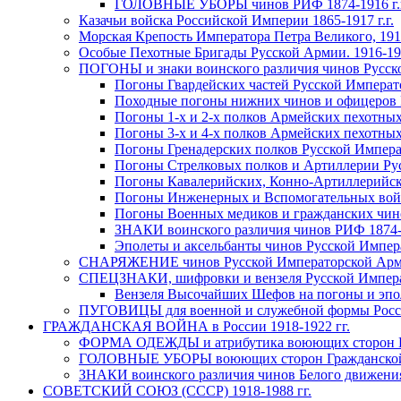
ГОЛОВНЫЕ УБОРЫ чинов РИФ 1874-1916 г.г. и
Казачьи войска Российской Империи 1865-1917 г.г.
Морская Крепость Императора Петра Великого, 1913
Особые Пехотные Бригады Русской Армии. 1916-191
ПОГОНЫ и знаки воинского различия чинов Русской
Погоны Гвардейских частей Русской Императо
Походные погоны нижних чинов и офицеров Р
Погоны 1-х и 2-х полков Армейских пехотных
Погоны 3-х и 4-х полков Армейских пехотных
Погоны Гренадерских полков Русской Императ
Погоны Стрелковых полков и Артиллерии Русс
Погоны Кавалерийских, Конно-Артиллерийских
Погоны Инженерных и Вспомогательных войск
Погоны Военных медиков и гражданских чино
ЗНАКИ воинского различия чинов РИФ 1874-19
Эполеты и аксельбанты чинов Русской Импе
СНАРЯЖЕНИЕ чинов Русской Императорской Армии 
СПЕЦЗНАКИ, шифровки и вензеля Русской Императо
Вензеля Высочайших Шефов на погоны и эпо
ПУГОВИЦЫ для военной и служебной формы Россий
ГРАЖДАНСКАЯ ВОЙНА в России 1918-1922 гг.
ФОРМА ОДЕЖДЫ и атрибутика воюющих сторон Граж
ГОЛОВНЫЕ УБОРЫ воюющих сторон Гражданской во
ЗНАКИ воинского различия чинов Белого движения. 
СОВЕТСКИЙ СОЮЗ (СССР) 1918-1988 гг.