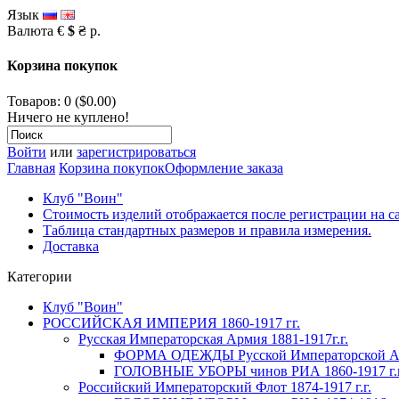
Язык
Валюта
€
$
₴
р.
Корзина покупок
Товаров: 0 ($0.00)
Ничего не куплено!
Войти
или
зарегистрироваться
Главная
Корзина покупок
Оформление заказа
Клуб "Воин"
Стоимость изделий отображается после регистрации на с
Таблица стандартных размеров и правила измерения.
Доставка
Категории
Клуб "Воин"
РОССИЙСКАЯ ИМПЕРИЯ 1860-1917 гг.
Русская Императорская Армия 1881-1917г.г.
ФОРМА ОДЕЖДЫ Русской Императорской Арм
ГОЛОВНЫЕ УБОРЫ чинов РИА 1860-1917 г.г
Российский Императорский Флот 1874-1917 г.г.