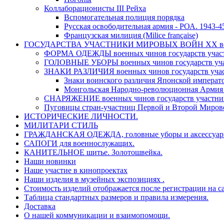
Коллаборационисты ІІІ Рейха
Вспомогательная полиция порядка
Русская освободительная армия - РОА. 1943-45 
Французская милиция (Milice française)
ГОСУДАРСТВА УЧАСТНИКИ МИРОВЫХ ВОЙН ХХ ве
ФОРМА ОДЕЖДЫ военных чинов государств участ
ГОЛОВНЫЕ УБОРЫ военных чинов государств уча
ЗНАКИ РАЗЛИЧИЯ военных чинов государств учас
Знаки воинского различия Японской императо
Монгольская Народно-революционная Армия
СНАРЯЖЕНИЕ военных чинов государств участник
Пуговицы стран-участниц Первой и Второй Миро
ИСТОРИЧЕСКИЕ ЛИЧНОСТИ.
МИЛИТАРИ СТИЛЬ
ГРАЖДАНСКАЯ ОДЕЖДА, головные уборы и аксессуары 
САПОГИ для военнослужащих.
КАНИТЕЛЬНОЕ шитье. Золотошвейка.
Наши новинки
Наше участие в кинопроектах
Наши изделия в музейных экспозициях .
Стоимость изделий отображается после регистрации на с
Таблица стандартных размеров и правила измерения.
Доставка
О нашей коммуникации и взаимопомощи.