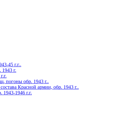
45 г.г..
1943 г.
.г.
огоны обр. 1943 г..
става Красной армии, обр. 1943 г..
1943-1946 г.г.