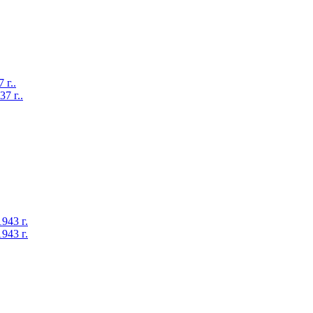
г..
 г..
43 г.
943 г.