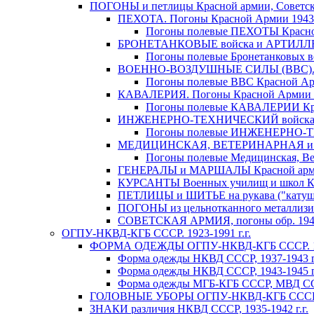
ПОГОНЫ и петлицы Красной армии, Советско
ПЕХОТА. Погоны Красной Армии 1943- 1
Погоны полевые ПЕХОТЫ Красной 
БРОНЕТАНКОВЫЕ войска и АРТИЛЛЕРИЯ
Погоны полевые Бронетанковых во
ВОЕННО-ВОЗДУШНЫЕ СИЛЫ (ВВС). Пог
Погоны полевые ВВС Красной Арм
КАВАЛЕРИЯ. Погоны Красной Армии 194
Погоны полевые КАВАЛЕРИИ Крас
ИНЖЕНЕРНО-ТЕХНИЧЕСКИЙ войска. Пог
Погоны полевые ИНЖЕНЕРНО-ТЕХ
МЕДИЦИНСКАЯ, ВЕТЕРИНАРНАЯ и ВОЕ
Погоны полевые Медицинская, Вет
ГЕНЕРАЛЫ и МАРШАЛЫ Красной армии и 
КУРСАНТЫ Военных училищ и школ Кр
ПЕТЛИЦЫ и ШИТЬЕ на рукава ("катушки"
ПОГОНЫ из цельнотканного металлизиро
СОВЕТСКАЯ АРМИЯ, погоны обр. 1946-
ОГПУ-НКВД-КГБ СССР. 1923-1991 г.г.
ФОРМА ОДЕЖДЫ ОГПУ-НКВД-КГБ СССР. 192
Форма одежды НКВД СССР, 1937-1943 г
Форма одежды НКВД СССР, 1943-1945 г
Форма одежды МГБ-КГБ СССР, МВД ССС
ГОЛОВНЫЕ УБОРЫ ОГПУ-НКВД-КГБ СССР 1
ЗНАКИ различия НКВД СССР, 1935-1942 г.г.