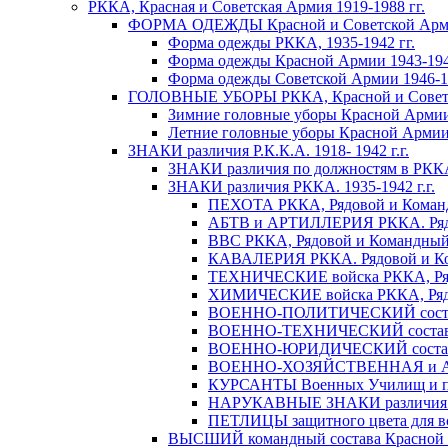
РККА, Красная и Советская Армия 1919-1988 гг.
ФОРМА ОДЕЖДЫ Красной и Советской Армии 
Форма одежды РККА, 1935-1942 гг.
Форма одежды Красной Армии 1943-1945
Форма одежды Советской Армии 1946-19
ГОЛОВНЫЕ УБОРЫ РККА, Красной и Советско
Зимние головные уборы Красной Армии 
Летние головные уборы Красной Армии
ЗНАКИ различия Р.К.К.А. 1918- 1942 г.г.
ЗНАКИ различия по должностям в РККА 
ЗНАКИ различия РККА. 1935-1942 г.г.
ПЕХОТА РККА, Рядовой и Командны
АБТВ и АРТИЛЛЕРИЯ РККА. Рядово
ВВС РККА, Рядовой и Командный со
КАВАЛЕРИЯ РККА. Рядовой и Коман
ТЕХНИЧЕСКИЕ войска РККА, Рядово
ХИМИЧЕСКИЕ войска РККА, Рядовой
ВОЕННО-ПОЛИТИЧЕСКИЙ состав РК
ВОЕННО-ТЕХНИЧЕСКИЙ состав РК
ВОЕННО-ЮРИДИЧЕСКИЙ состав РК
ВОЕННО-ХОЗЯЙСТВЕННАЯ и АДМ
КУРСАНТЫ Военных Училищ и полк
НАРУКАВНЫЕ ЗНАКИ различия кома
ПЕТЛИЦЫ защитного цвета для все
ВЫСШИЙ командный состава Красной Ар